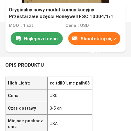
Oryginalny nowy moduł komunikacyjny
Przestarzałe części Honeywell FSC 10004/1/1
MOQ：1 szt
Cena：USD
Najlepsza cena
Skontaktuj się z
nami
OPIS PRODUKTU
High Light:
cc tdil01
,
mc paih03
Cena
USD
Czas dostawy
3-5 dni
Miejsce pochodz
USA
enia