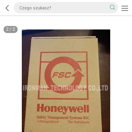
2
/
2